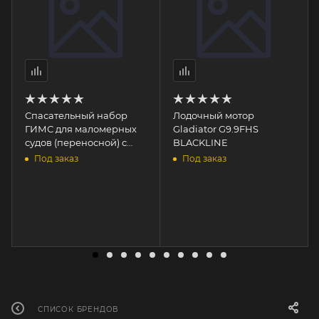
Спасательный набор
Лодочный мотор
ГИМС для маломерных
Gladiator G9.9FHS
судов (переносной) с
BLACKLINE
огнетушителем
Под заказ
Под заказ
СПИСОК БРЕНДОВ