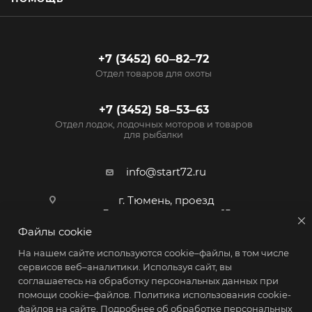
+7 (3452) 60‒82‒72
Отдел товаров для охоты
+7 (3452) 58‒53‒63
Отдел лодок, лодочных моторов и товаров
для рыбалки
info@start72.ru
г. Тюмень, проезд
Геологоразведчиков, 15
Файлы cookie
На нашем сайте используются cookie–файлы, в том числе
сервисов веб–аналитики. Используя сайт, вы
соглашаетесь на обработку персональных данных при
2026 © Магазин Старт - товары для активного образа жизни
помощи cookie–файлов.
Политика использования cookie-
файлов на сайте
. Подробнее об обработке персональных