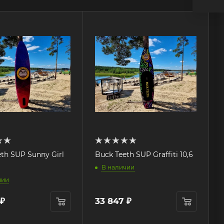
P Sunny Girl
Buck Teeth SUP Graffiti 10,6
В наличии
чии
₽
33 847
₽