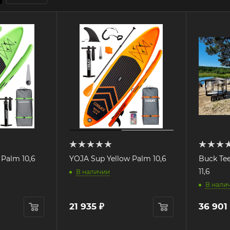
Palm 10,6
YOJA Sup Yellow Palm 10,6
Buck Teeth SU
11,6
В наличии
В нали
21 935
₽
36 901