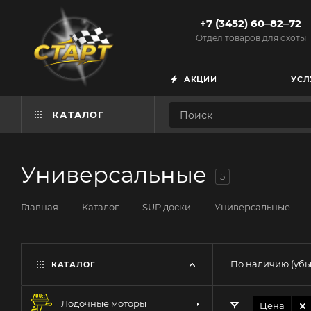
+7 (3452) 60‒82‒72
Отдел товаров для охоты
АКЦИИ
УСЛ
КАТАЛОГ
Универсальные
5
—
—
—
Главная
Каталог
SUP доски
Универсальные
По наличию (уб
КАТАЛОГ
Лодочные моторы
Цена