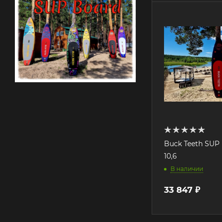
Buck Teeth SUP 
10,6
В наличии
33 847
₽