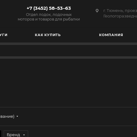
+7 (3452) 58‒53‒63
г. Тюмень, прое
Отдел лодок, лодочных
Геологоразведчи
моторов и товаров для рыбалки
УГИ
КАК КУПИТЬ
КОМПАНИЯ
ывание)
Бренд