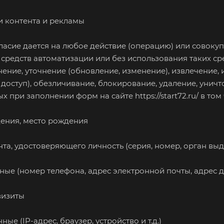
и контента и рекламы
гласие дается на любое действие (операцию) или совоку
средств автоматизации или без использования таких сре
нение, уточнение (обновление, изменение), извлечение,
 доступ), обезличивание, блокирование, удаление, унич
ых при заполнении форм на сайте
https://start72.ru/
в том 
дения, место рождения
нта, удостоверяющего личность (серия, номер, орган выд
нные (номер телефона, адрес электронной почты, адрес д
визиты
ные (IP-адрес, браузер, устройство и т.д.)