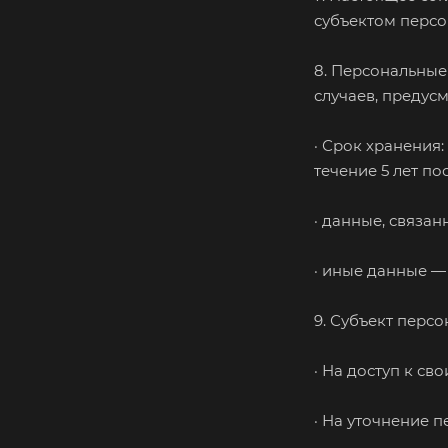
субъектом персо
8. Персональные
случаев, предус
· Срок хранения
течение 5 лет по
· данные, связа
· иные данные —
9. Субъект перс
· На доступ к с
· На уточнение 