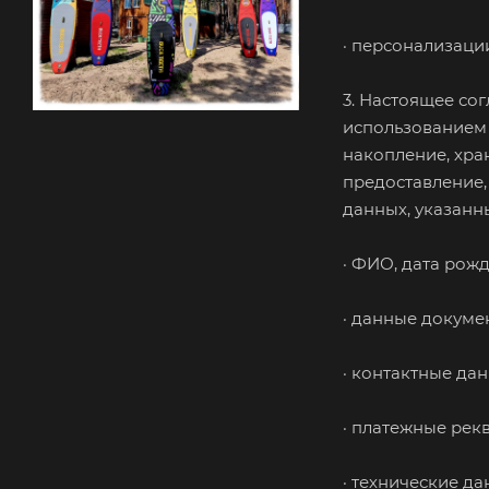
· персонализаци
3. Настоящее со
использованием 
накопление, хра
предоставление,
данных, указанн
· ФИО, дата рож
· данные докуме
· контактные да
· платежные рек
· технические дан