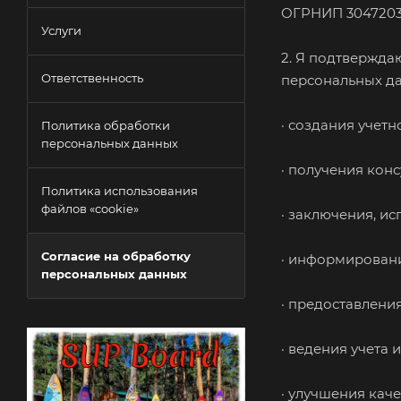
ОГРНИП 30472032
Услуги
2. Я подтвержда
Ответственность
персональных д
· создания учетн
Политика обработки
персональных данных
· получения конс
Политика использования
файлов «cookie»
· заключения, и
Согласие на обработку
· информировани
персональных данных
· предоставления
· ведения учета 
· улучшения кач