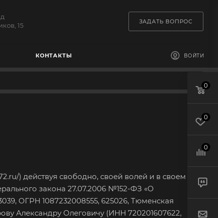
зд
ЗАДАТЬ ВОПРОС
ков, 15
КОНТАКТЫ
ВОЙТИ
0
0
0
72.ru/
) действуя свободно, своей волей и в своем
дерального закона 27.07.2006 №152-ФЗ «О
3039, ОГРН 1087232008555, 625026, Тюменская
харову Александру Олеговичу (ИНН 720201607622,