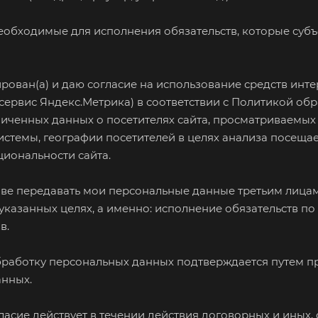
необходимые для исполнения обязательств, которые суб
ован(а) и даю согласие на использование средств интерн
 сервис Яндекс.Метрика) в соответствии с
Политикой обр
иченных данных о посетителях сайта, просматриваемых с
стемы, географии посетителей в целях анализа посеща
иональности сайта.
аве передавать мои персональные данные третьим лица
 указанных целях, а именно: исполнение обязательств п
в.
обработку персональных данных подтверждается путем п
анных.
гласие действует в течении действия договорных и ины