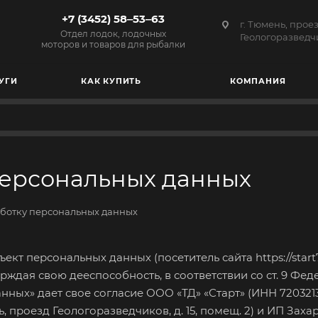
+7 (3452) 58‒53‒63
г. Тюмень, прое
Отдел лодок, лодочных
Геологоразведчи
моторов и товаров для рыбалки
УГИ
КАК КУПИТЬ
КОМПАНИЯ
персональных данных
аботку персональных данных
бъект персональных данных (посетитель сайта
https://start
рждая свою дееспособность, в соответствии со ст. 9 Фе
нных» дает свое согласие ООО «ТД» «Старт» (ИНН 720321
ь, проезд Геологоразведчиков, д. 15, помещ. 2) и ИП За