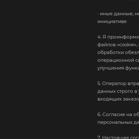
· иные данные, 
инициативе
4. Я проинформир
файлов «cookie»,
обработки обезл
операционной си
улучшения функц
5. Оператор впр
данных строго в
входящих заказо
6. Согласие на 
персональных д
7. Настоящее со