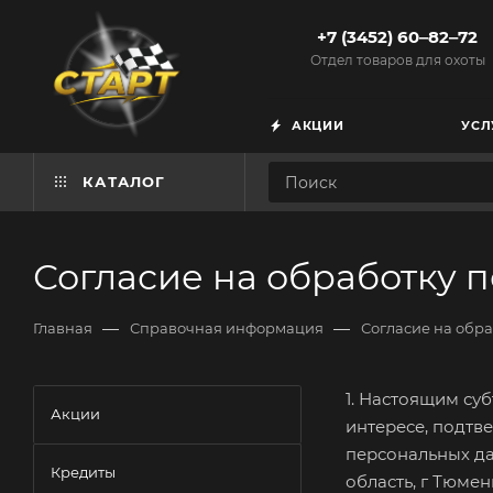
+7 (3452) 60‒82‒72
Отдел товаров для охоты
АКЦИИ
УСЛ
КАТАЛОГ
Согласие на обработку 
—
—
Главная
Справочная информация
Согласие на обр
1. Настоящим су
Акции
интересе, подтве
персональных да
Кредиты
область, г Тюмен