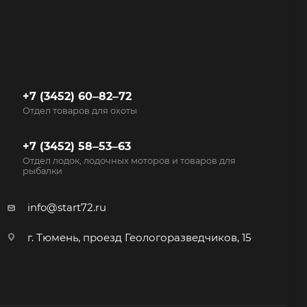
+7 (3452) 60‒82‒72
Отдел товаров для охоты
+7 (3452) 58‒53‒63
Отдел лодок, лодочных моторов и товаров для
рыбалки
info@start72.ru
г. Тюмень, проезд Геологоразведчиков, 15