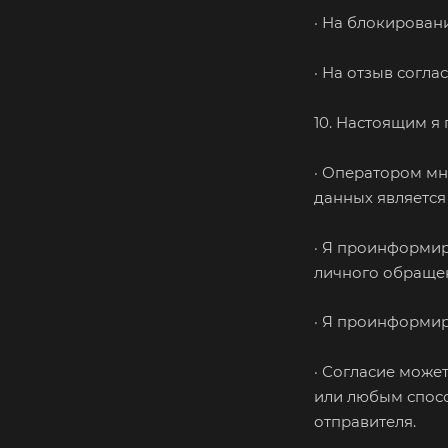
· На блокирован
· На отзыв согл
10. Настоящим я 
· Оператором мн
данных является
· Я проинформир
личного обращен
· Я проинформир
· Согласие може
или любым спосо
отправителя.