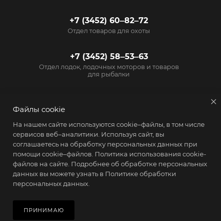
+7 (3452) 60‒82‒72
Отдел товаров для охоты
+7 (3452) 58‒53‒63
Отдел лодок, лодочных моторов и товаров
для рыбалки
info@start72.ru
Файлы cookie
г. Тюмень, проезд
На нашем сайте используются cookie–файлы, в том числе
Геологоразведчиков, 15
сервисов веб–аналитики. Используя сайт, вы
соглашаетесь на обработку персональных данных при
помощи cookie–файлов.
Политика использования cookie-
файлов на сайте
. Подробнее об обработке персональных
данных вы можете узнать в
Политике обработки
персональных данных.
2026 © Магазин Старт - товары для активного образа жизни
В КОРЗИНУ
ПРИНИМАЮ