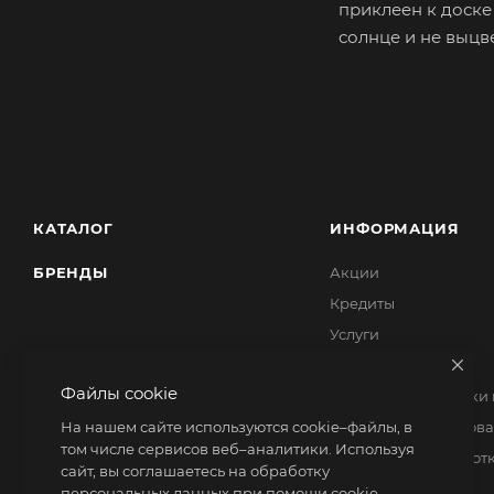
приклеен к доске
солнце и не выцв
КАТАЛОГ
ИНФОРМАЦИЯ
БРЕНДЫ
Акции
Кредиты
Услуги
Ответственность
Файлы cookie
Политика обработки
На нашем сайте используются cookie–файлы, в
Политика использова
том числе сервисов веб–аналитики. Используя
Согласие на обработ
сайт, вы соглашаетесь на обработку
персональных данных при помощи cookie–