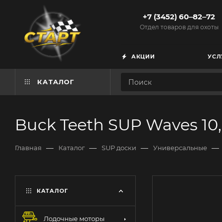
+7 (3452) 60‒82‒72
Отдел товаров для охоты
АКЦИИ
УСЛ
КАТАЛОГ
Buck Teeth SUP Waves 10
—
—
—
—
Главная
Каталог
SUP доски
Универсальные
КАТАЛОГ
Лодочные моторы