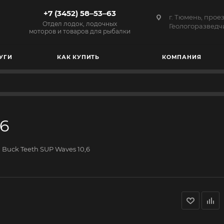
+7 (3452) 58‒53‒63
г. Тюмень, прое
Отдел лодок, лодочных
Геологоразведчи
моторов и товаров для рыбалки
УГИ
КАК КУПИТЬ
КОМПАНИЯ
,6
Buck Teeth SUP Waves 10,6