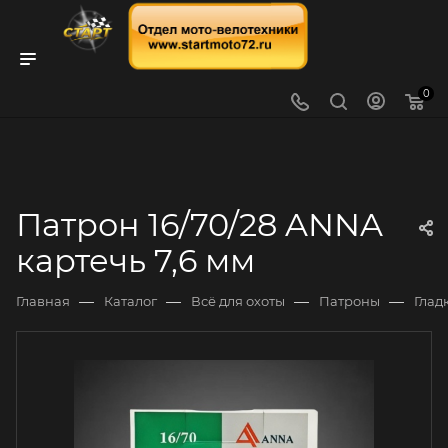
0
Патрон 16/70/28 ANNA
картечь 7,6 мм
—
—
—
—
Главная
Каталог
Всё для охоты
Патроны
Глад