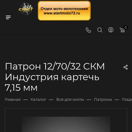
0
Патрон 12/70/32 СКМ
Индустрия картечь
7,15 мм
—
—
—
—
Главная
Каталог
Всё для охоты
Патроны
Глад