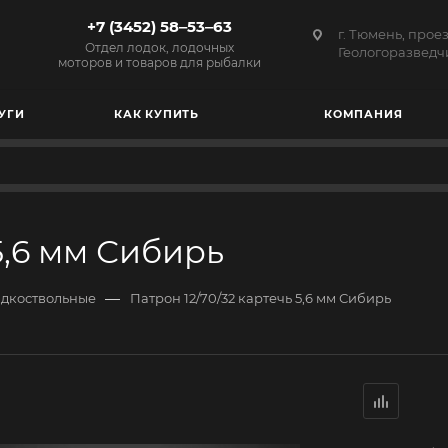
+7 (3452) 58‒53‒63
г. Тюмень, прое
Отдел лодок, лодочных
Геологоразведчи
моторов и товаров для рыбалки
УГИ
КАК КУПИТЬ
КОМПАНИЯ
5,6 мм Сибирь
—
адкоствольные
Патрон 12/70/32 картечь 5,6 мм Сибирь