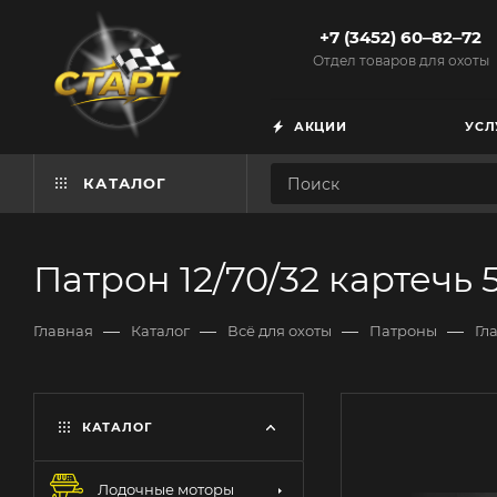
+7 (3452) 60‒82‒72
Отдел товаров для охоты
АКЦИИ
УСЛ
КАТАЛОГ
Патрон 12/70/32 картечь 
—
—
—
—
Главная
Каталог
Всё для охоты
Патроны
Гл
КАТАЛОГ
Лодочные моторы