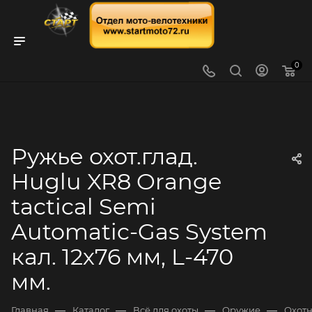
0
Ружье охот.глад.
Huglu XR8 Orange
tactical Semi
Automatic-Gas System
кал. 12х76 мм, L-470
мм.
—
—
—
—
Главная
Каталог
Всё для охоты
Оружие
Охот