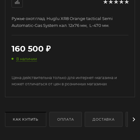
Ружье охот.глад. Huglu XR8 Orange tactical Semi
Automatic-Gas System кал. 12х76 мм, L-470 мм.
160 500
₽
В наличии
Цена действительна только для интернет-магазина и
может отличаться от цен в розничных магазинах
КАК КУПИТЬ
ОПЛАТА
ДОСТАВКА
ДО