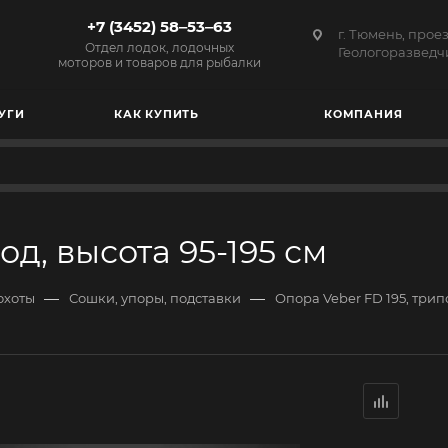
+7 (3452) 58‒53‒63
г. Тюмень, прое
Отдел лодок, лодочных
Геологоразведчи
моторов и товаров для рыбалки
УГИ
КАК КУПИТЬ
КОМПАНИЯ
од, высота 95-195 см
—
—
охоты
Сошки, упоры, подставки
Опора Veber FD 195, трипо