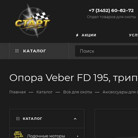
+7 (3452) 60‒82‒72
Отдел товаров для охоты
АКЦИИ
УСЛ
КАТАЛОГ
Опора Veber FD 195, трип
—
—
—
Главная
Каталог
Всё для охоты
Аксессуары для 
КАТАЛОГ
Лодочные моторы