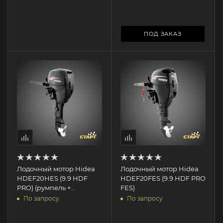
ПОД ЗАКАЗ
Лодочный мотор Hidea
Лодочный мотор Hidea
HDEF20HES (9.9 HDF
HDEF20FES (9.9 HDF PRO
PRO) (румпель +
FES)
электрозапуск)
По запросу
По запросу