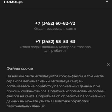
ПОМОЩЬ
+7 (3452) 60‒82‒72
Отдел товаров для охоты
+7 (3452) 58‒53‒63
Отдел лодок, лодочных моторов и товаров
для рыбалки
info@start72.ru
Файлы cookie
г. Тюмень, проезд
На нашем сайте используются cookie–файлы, в том числе
Геологоразведчиков, 15
сервисов веб–аналитики. Используя сайт, вы
соглашаетесь на обработку персональных данных при
помощи cookie–файлов.
Политика использования cookie-
файлов на сайте
. Подробнее об обработке персональных
данных вы можете узнать в
Политике обработки
персональных данных.
2026 © Магазин Старт - товары для активного образа жизни
ПОЛУЧИТЬ КОНСУЛЬТАЦИЮ