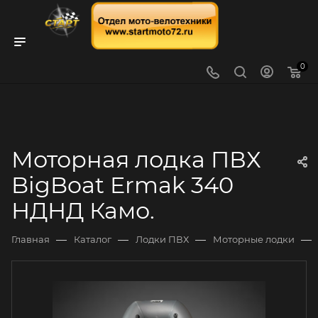
0
Моторная лодка ПВХ
BigBoat Ermak 340
НДНД Камо.
—
—
—
—
Главная
Каталог
Лодки ПВХ
Моторные лодки