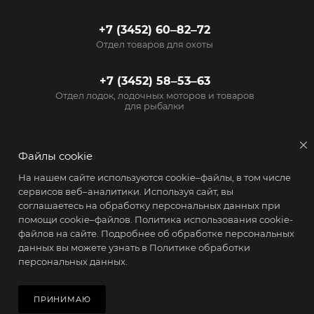
+7 (3452) 60‒82‒72
Отдел товаров для охоты
+7 (3452) 58‒53‒63
Отдел лодок, лодочных моторов и товаров
для рыбалки
info@start72.ru
Файлы cookie
г. Тюмень, проезд
На нашем сайте используются cookie–файлы, в том числе
Геологоразведчиков, 15
сервисов веб–аналитики. Используя сайт, вы
соглашаетесь на обработку персональных данных при
помощи cookie–файлов.
Политика использования cookie-
файлов на сайте
. Подробнее об обработке персональных
данных вы можете узнать в
Политике обработки
персональных данных.
2026 © Магазин Старт - товары для активного образа жизни
В КОРЗИНУ
ПРИНИМАЮ