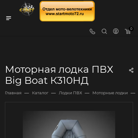
0
Моторная лодка ПВХ
Big Boat К310НД
—
—
—
—
Главная
Каталог
Лодки ПВХ
Моторные лодки