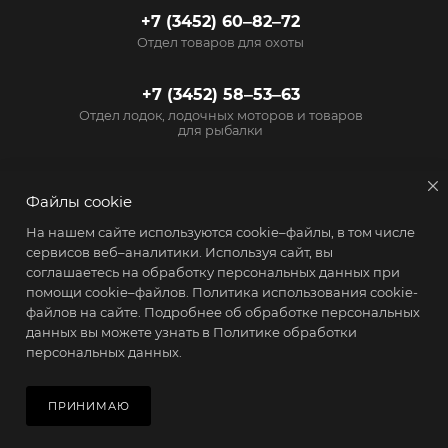
+7 (3452) 60‒82‒72
Отдел товаров для охоты
+7 (3452) 58‒53‒63
Отдел лодок, лодочных моторов и товаров
для рыбалки
info@start72.ru
Файлы cookie
г. Тюмень, проезд
На нашем сайте используются cookie–файлы, в том числе
Геологоразведчиков, 15
сервисов веб–аналитики. Используя сайт, вы
соглашаетесь на обработку персональных данных при
помощи cookie–файлов.
Политика использования cookie-
файлов на сайте
. Подробнее об обработке персональных
данных вы можете узнать в
Политике обработки
персональных данных.
2026 © Магазин Старт - товары для активного образа жизни
В КОРЗИНУ
ПРИНИМАЮ
Главная
Кабинет
Корзина
Избранные
Сравнение
Каталог